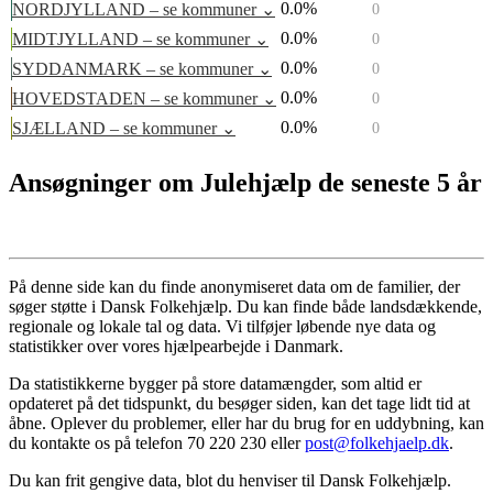
0.0%
NORDJYLLAND
– se kommuner ⌄
0
0.0%
MIDTJYLLAND
– se kommuner ⌄
0
0.0%
SYDDANMARK
– se kommuner ⌄
0
0.0%
HOVEDSTADEN
– se kommuner ⌄
0
0.0%
SJÆLLAND
– se kommuner ⌄
0
Ansøgninger om Julehjælp de seneste 5 år
På denne side kan du finde anonymiseret data om de familier, der
søger støtte i Dansk Folkehjælp. Du kan finde både landsdækkende,
regionale og lokale tal og data. Vi tilføjer løbende nye data og
statistikker over vores hjælpearbejde i Danmark.
Da statistikkerne bygger på store datamængder, som altid er
opdateret på det tidspunkt, du besøger siden, kan det tage lidt tid at
åbne. Oplever du problemer, eller har du brug for en uddybning, kan
du kontakte os på telefon 70 220 230 eller
post@folkehjaelp.dk
.
Du kan frit gengive data, blot du henviser til Dansk Folkehjælp.